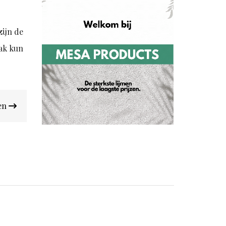
zijn de
aak kun
ren