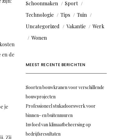
 zijn:
Schoonmaken
Sport
Technologie
Tips
Tuin
Uncategorized
Vakantie
Werk
Wonen
ekosten
e en de
MEEST RECENTE BERICHTEN
Soorten bouwkranen voor verschillende
bouwprojecten
Professioneel stukadoorswerk voor
e je
binnen- en buitenmuren
Invloed van klimaatbeheersing op
bedrijfsresultaten
j. Zij