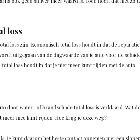
arna ook geen stuiver meer waard is. Toch hoeft dat niet zo te
l loss
total loss zijn. Economisch total loss houdt in dat de reparati
 wordt uitgegaan van de dagwaarde van je auto voor de schad
otal loss houdt in dat je niet meer kunt rijden met de auto.
uto door water- of brandschade total loss is verklaard. Wat do
et meer mee kunt rijden. Hoe krijg je deze weg?
s is. Je kunt daarom het beste contact opnemen met een sloperi