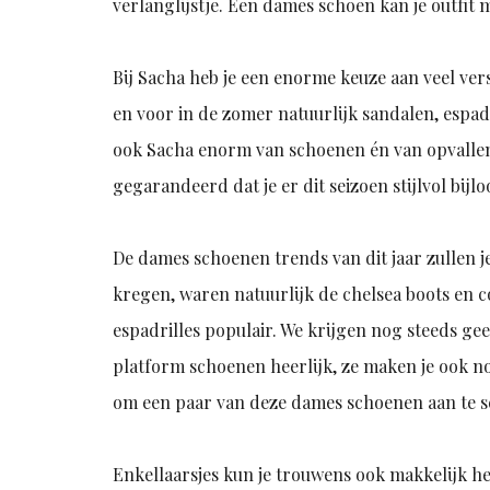
verlanglijstje. Een dames schoen kan je outfit 
Bij Sacha heb je een enorme keuze aan veel ve
en voor in de zomer natuurlijk sandalen, espadr
ook Sacha enorm van schoenen én van opvallen. D
gegarandeerd dat je er dit seizoen stijlvol bijlo
De dames schoenen trends van dit jaar zullen j
kregen, waren natuurlijk de chelsea boots en 
espadrilles populair. We krijgen nog steeds ge
platform schoenen heerlijk, ze maken je ook no
om een paar van deze dames schoenen aan te s
Enkellaarsjes kun je trouwens ook makkelijk he