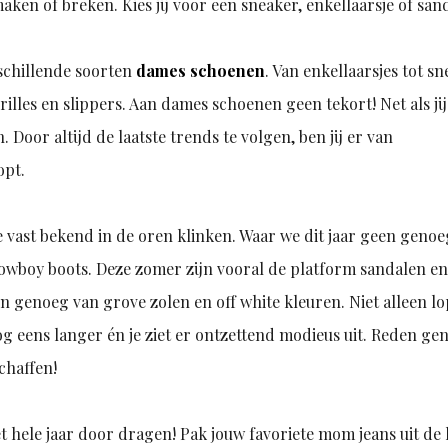
maken of breken. Kies jij voor een sneaker, enkellaarsje of san
rschillende soorten
dames schoenen
. Van enkellaarsjes tot s
illes en slippers. Aan dames schoenen geen tekort! Net als ji
oor altijd de laatste trends te volgen, ben jij er van
opt.
e vast bekend in de oren klinken. Waar we dit jaar geen geno
cowboy boots. Deze zomer zijn vooral de platform sandalen e
en genoeg van grove zolen en off white kleuren. Niet alleen l
g eens langer én je ziet er ontzettend modieus uit. Reden ge
chaffen!
t hele jaar door dragen! Pak jouw favoriete mom jeans uit de 