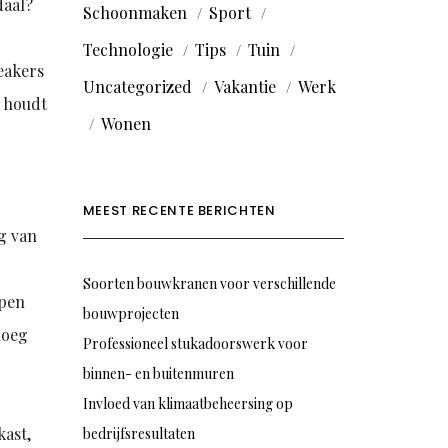
daal?
Schoonmaken
Sport
Technologie
Tips
Tuin
neakers
Uncategorized
Vakantie
Werk
j houdt
Wonen
MEEST RECENTE BERICHTEN
eg van
n
Soorten bouwkranen voor verschillende
open
bouwprojecten
noeg
Professioneel stukadoorswerk voor
binnen- en buitenmuren
Invloed van klimaatbeheersing op
kast,
bedrijfsresultaten