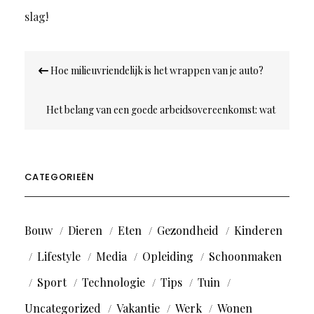
slag!
Bericht
Hoe milieuvriendelijk is het wrappen van je auto?
navigatie
Het belang van een goede arbeidsovereenkomst: wat
moet erin staan?
CATEGORIEËN
Bouw
Dieren
Eten
Gezondheid
Kinderen
Lifestyle
Media
Opleiding
Schoonmaken
Sport
Technologie
Tips
Tuin
Uncategorized
Vakantie
Werk
Wonen