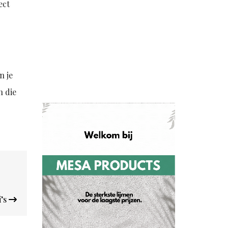
ect
n je
n die
i’s