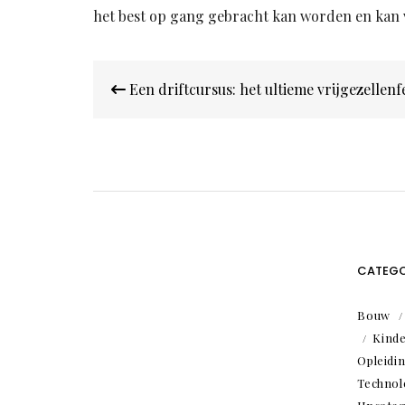
het best op gang gebracht kan worden en kan voo
Bericht
Een driftcursus: het ultieme vrijgezellenf
navigatie
CATEGO
Bouw
Kind
Opleidi
Technol