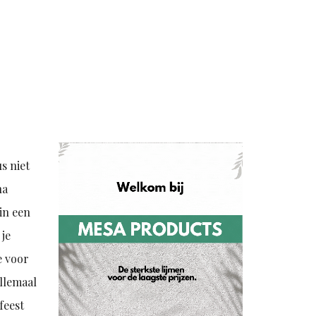
s niet
na
 in een
 je
e voor
allemaal
feest