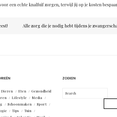
r een echte knalfuif zorgen, terwijl jij op je kosten bespaar
eest!
Alle zorg die je nodig hebt tijdens je zwangersc
RIEËN
ZOEKEN
Dieren
Eten
Gezondheid
eren
Lifestyle
Media
ng
Schoonmaken
Sport
ogie
Tips
Tuin