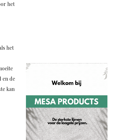
oor het
ls het
moeite
d en de
te kan