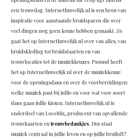
een trouwdag.
Internethuwelijk.nl
is een bron van
inspiratie voor aanstaande bruidsparen
die over
veel dingen nog
geen keuze hebben gemaakt
.
Zo
gaat het op I
nternethuwelijk.nl over van alles; van
bruidskleding tot bruidstaarten en van
trouwlocaties tot de muziekkeuzes.
Psound heeft
het op I
nternethuwelijk.nl
over de muziekkeuze
voor de openingsdans en
over
de voorbereidingen
:
welke muziek
past
bij jullie
en voor wat voor soort
dans gaan jullie kiezen
.
Internethuwelijk.nl is
onderdeel van LocoMix, producent van opvallende
trouwkaarten en
trouwbedankjes
. Dus staat
muziek centraal in jullie leven en op jullie bruiloft?