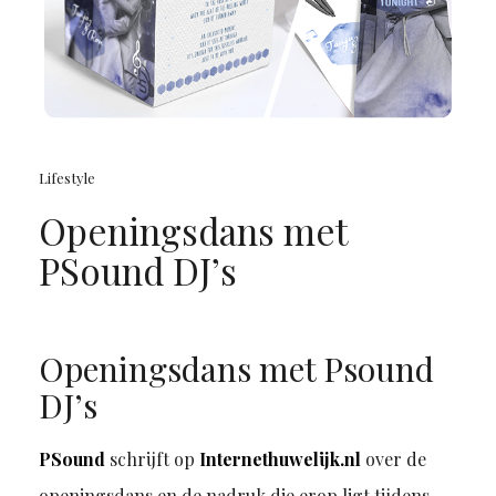
Lifestyle
Openingsdans met
PSound DJ’s
Openingsdans met Psound
DJ
’s
PSound
schrijft
op
Internethuwelijk.nl
over de
openingsdans
en de nadruk die erop ligt tijdens