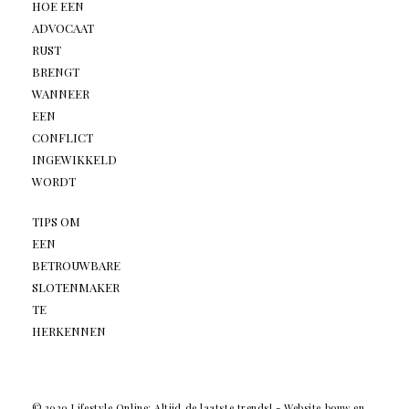
HOE EEN
ADVOCAAT
RUST
BRENGT
WANNEER
EEN
CONFLICT
INGEWIKKELD
WORDT
TIPS OM
EEN
BETROUWBARE
SLOTENMAKER
TE
HERKENNEN
© 2020 Lifestyle Online: Altijd de laatste trends! -
Website bouw en