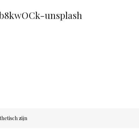
ob8kwOCk-unsplash
thetisch zijn