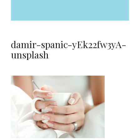
damir-spanic-yEk22fw3yA-
unsplash