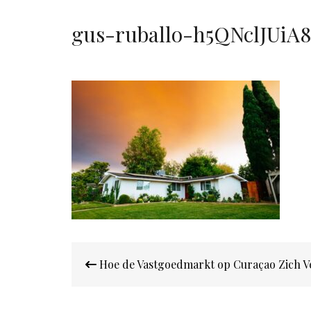
gus-ruballo-h5QNclJUiA
Bericht
Hoe de Vastgoedmarkt op Curaçao Zich V
navigatie