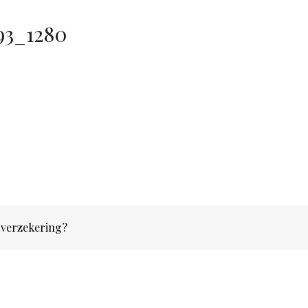
93_1280
rgverzekering?